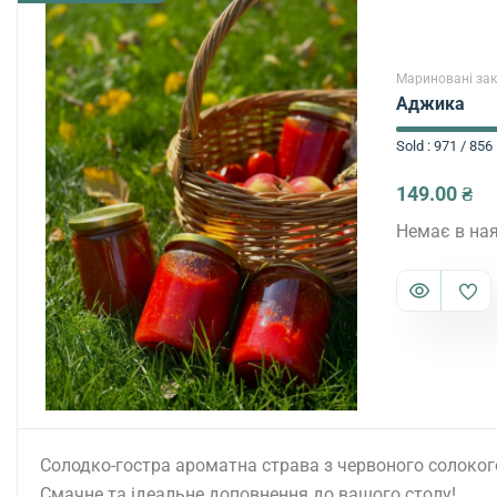
Мариновані зак
Аджика
Sold : 971 / 856
149.00
₴
Немає в ная
Солодко-гостра ароматна страва з червоного солокого
Смачне та ідеальне доповнення до вашого столу!