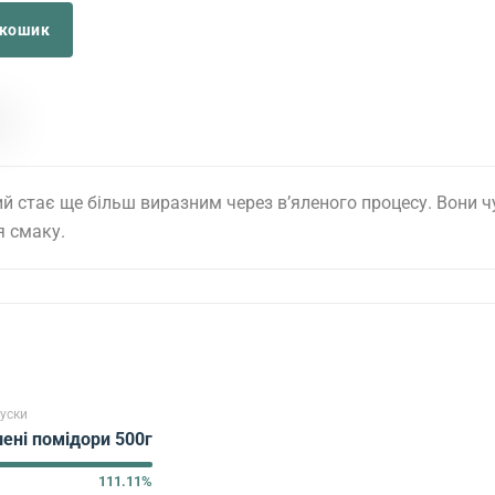
 кошик
й стає ще більш виразним через в’яленого процесу. Вони 
я смаку.
уски
ені помідори 500г
111.11%