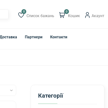
0
Список бажань
Кошик
Акаунт
Список побажань
Доставка
Партнери
Контакти
Категорії