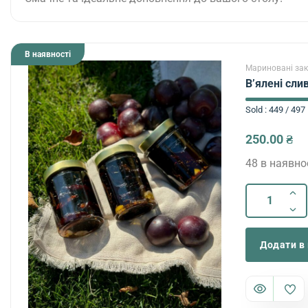
В наявності
Мариновані зак
В’ялені сли
Sold : 449 / 497
250.00
₴
48 в наявно
Додати в