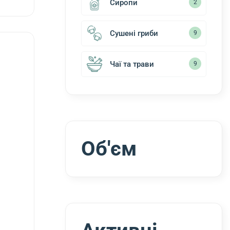
Сиропи
2
Сушені гриби
9
Чаї та трави
9
Об'єм