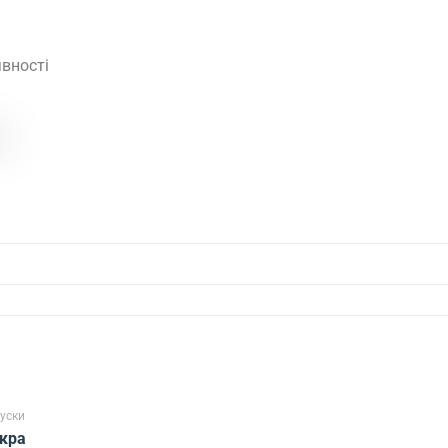
вності
уски
ікра