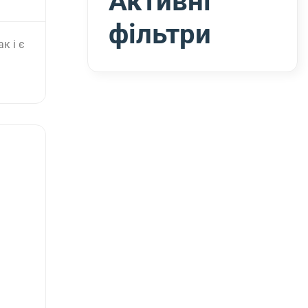
Активні
фільтри
к і є