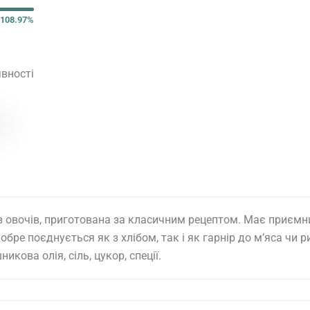
108.97%
вності
з овочів, приготована за класичним рецептом. Має приємн
ре поєднується як з хлібом, так і як гарнір до м’яса чи р
кова олія, сіль, цукор, спеції.