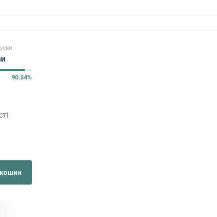
уски
ви
90.34%
сті
 кошик