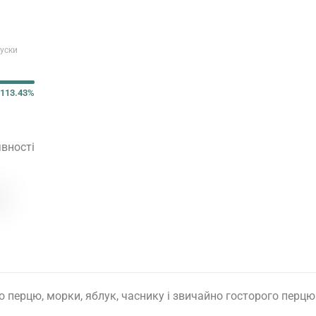
уски
113.43%
вності
 перцю, морки, яблук, часнику і звичайно госторого перцю