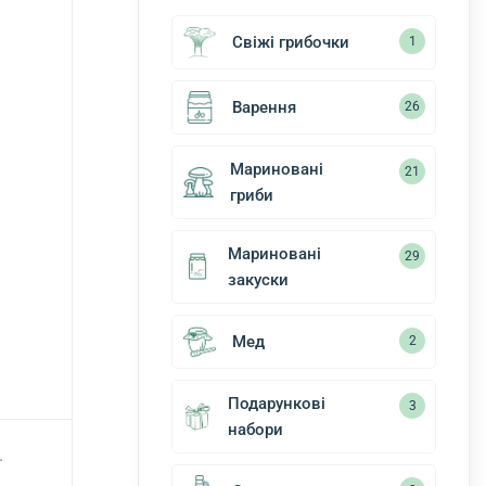
Свіжі грибочки
1
Варення
26
Мариновані
21
гриби
Мариновані
29
закуски
Мед
2
Подарункові
3
набори
.