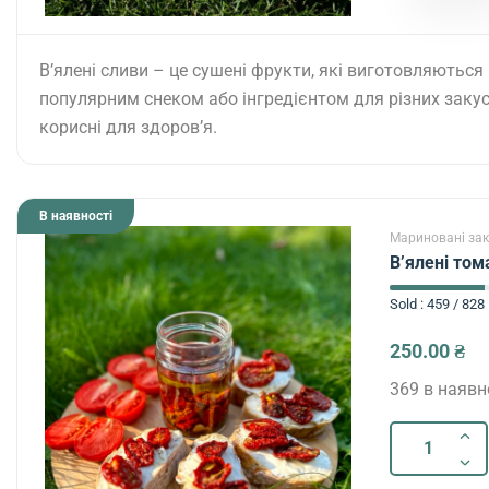
В’ялені сливи – це сушені фрукти, які виготовляютьс
популярним снеком або інгредієнтом для різних закусок
корисні для здоров’я.
В наявності
Мариновані зак
В’ялені том
Sold : 459 / 828
250.00
₴
369 в наявн