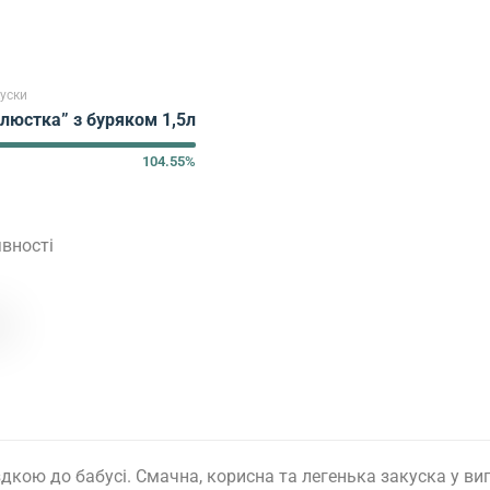
уски
люстка” з буряком 1,5л
104.55%
вності
дкою до бабусі. Смачна, корисна та легенька закуска у ви