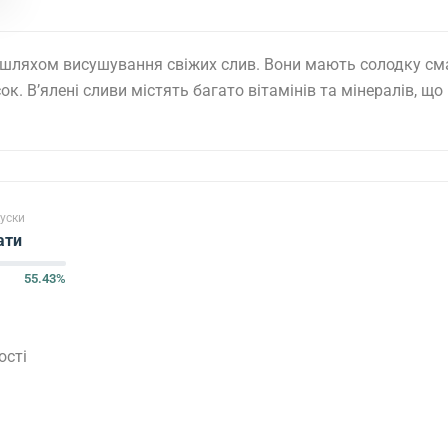
я шляхом висушування свіжих слив. Вони мають солодку сма
. В’ялені сливи містять багато вітамінів та мінералів, що
уски
ати
55.43%
ості