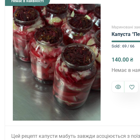
Немає в наявності
Мариновані зак
Капуста “Пе
Sold : 69 / 66
140.00
₴
Немає в ная
Цей рецепт капусти мабуть завжди асоціюється з поїз